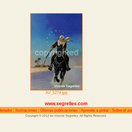
AV_5274.jpg
www.segrelles.com
denador
|
Ilustraciones
|
Últimas publicaciones
|
Aprende a pintar
|
Sobre el au
Copyright © 2012 by Vicente Segrelles. All Rights Reserved.