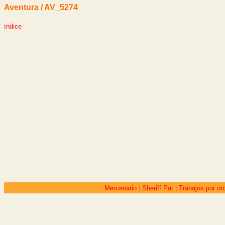
Aventura / AV_5274
índice
Mercenario
|
Sheriff Pat
|
Trabajos por or