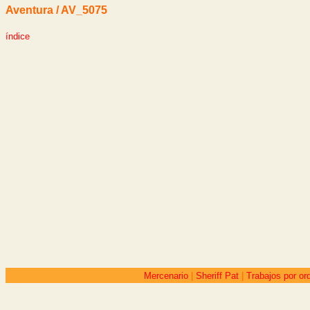
Aventura / AV_5075
índice
Mercenario
|
Sheriff Pat
|
Trabajos por or