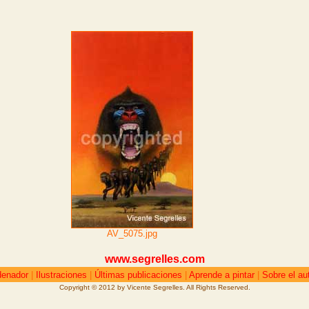
AV_5075.jpg
www.segrelles.com
denador
|
Ilustraciones
|
Últimas publicaciones
|
Aprende a pintar
|
Sobre el au
Copyright © 2012 by Vicente Segrelles. All Rights Reserved.