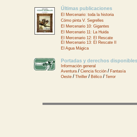
Últimas publicaciones
El Mercenario: toda la historia
Cómo pinta V. Segrelles
El Mercenario 10: Gigantes
El Mercenario 11: La Huida
El Mercenario 12: El Rescate
El Mercenario 13: El Rescate II
El Agua Mágica
Portadas y derechos disponible
Información general
/
/
Aventura
C
iencia ficción
Fantasía
/
/
/
Oeste
Thriller
B
élico
Terror