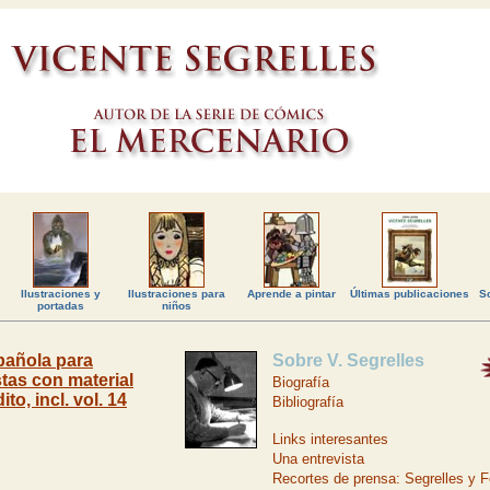
Ilustraciones y
Ilustraciones para
Aprende a pintar
Últimas publicaciones
So
portadas
niños
pañola para
Sobre V. Segrelles
tas con material
Biografía
ito, incl. vol. 14
Bibliografía
Links interesantes
Una entrevista
Recortes de prensa: Segrelles y Fel