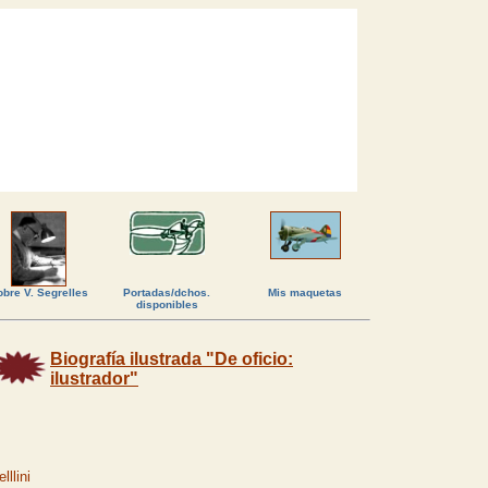
bre V. Segrelles
Portadas/dchos.
Mis maquetas
disponibles
Biografía ilustrada "De oficio:
ilustrador"
llini