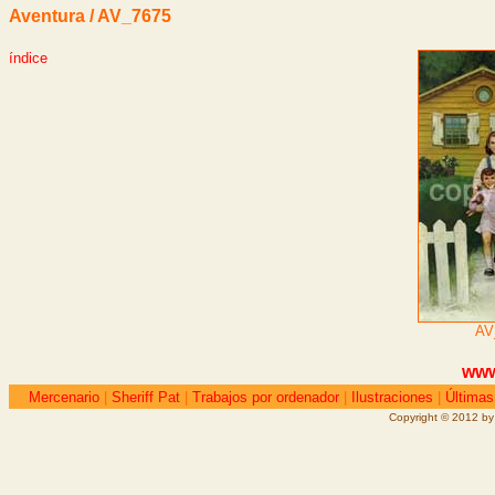
Aventura / AV_7675
índice
AV
www
Mercenario
|
Sheriff Pat
|
Trabajos por ordenador
|
Ilustraciones
|
Últimas
Copyright © 2012 by 